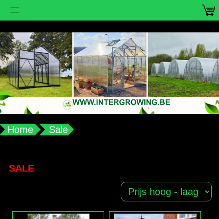
vub2s3u0e8ax988aplqy4qocwdw7b4
Home
Sale
SALE