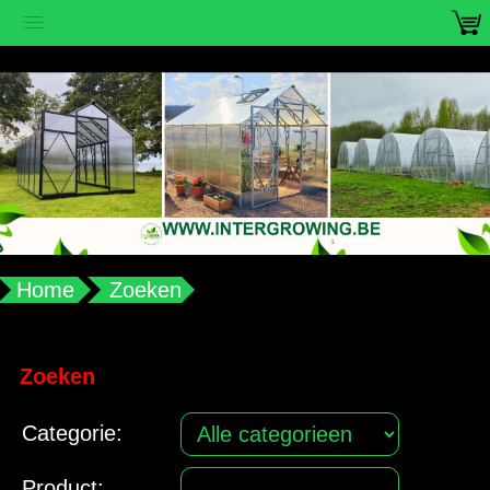
vub2s3u0e8ax988aplqy4qocwdw7b4
Home
Zoeken
Zoeken
Categorie:
Product: