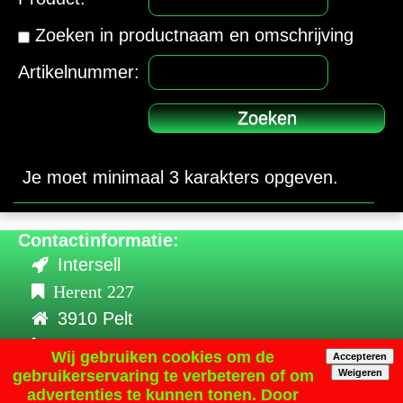
Zoeken in productnaam en omschrijving
Artikelnummer:
Je moet minimaal 3 karakters opgeven.
Contactinformatie:
Intersell
Herent 227
3910 Pelt
+32 (0) 470-867011
Wij gebruiken cookies om de
Accepteren
info@intersell.be
gebruikerservaring te verbeteren of om
Weigeren
advertenties te kunnen tonen. Door
BE 0895.805.094 / NL003840718B46