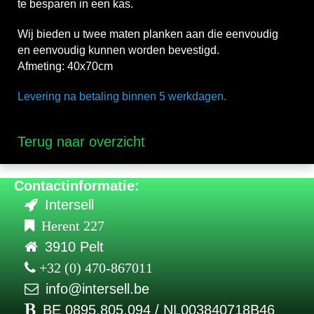
te besparen in een kas.
Wij bieden u twee maten planken aan die eenvoudig
en eenvoudig kunnen worden bevestigd.
Afmeting: 40x70cm
Levering na betaling binnen 5 werkdagen.
Terug naar overzicht
Contactinformatie:
Intersell
Herent 227
3910 Pelt
+32 (0) 470-867011
info@intersell.be
BE 0895.805.094 / NL003840718B46