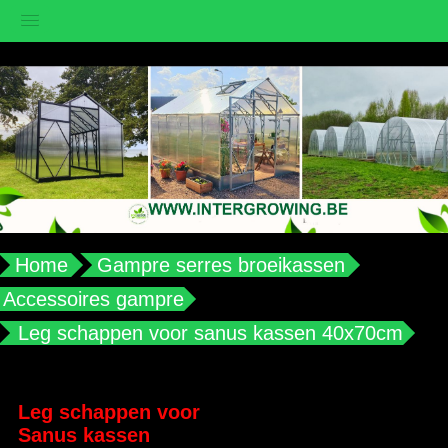
vub2s3u0e8ax988aplqy4qocwdw7b4
Home
Gampre serres broeikassen
Accessoires gampre
Leg schappen voor sanus kassen 40x70cm
Leg schappen voor
Sanus kassen