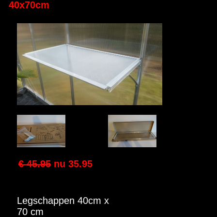
40x70cm
€ 45.95
nu
35.95
Legschappen 40cm x
70 cm