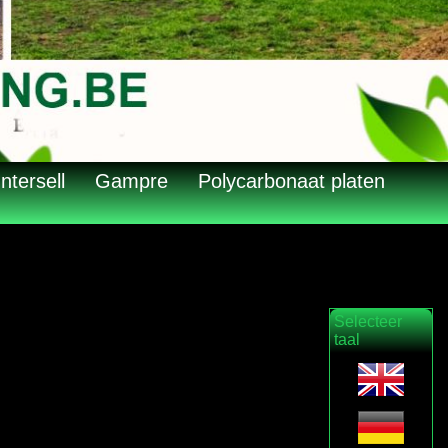
Intersell
Gampre
Polycarbonaat platen
Selecteer
taal