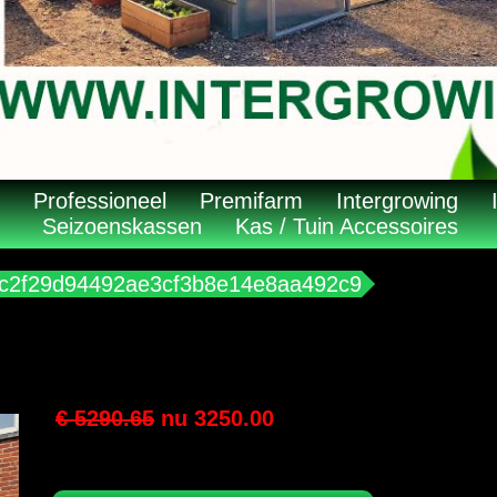
Professioneel
Premifarm
Intergrowing
Seizoenskassen
Kas / Tuin Accessoires
s0c2f29d94492ae3cf3b8e14e8aa492c9
€ 5290.65
nu
3250.00