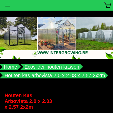
vub2s3u0e8ax988aplqy4qocwdw7b4
Home
Ecoslider houten kassen
Houten kas arbovista 2.0 x 2.03 x 2.57 2x2m
Houten Kas
Arbovista 2.0 x 2.03
x 2.57 2x2m