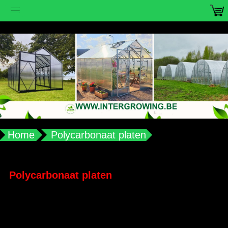
vub2s3u0e8ax988aplqy4qocwdw7b4
Home
Polycarbonaat platen
Polycarbonaat platen