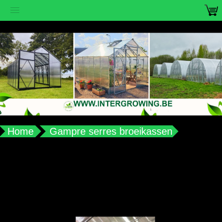
vub2s3u0e8ax988aplqy4qocwdw7b4
Home
Gampre serres broeikassen