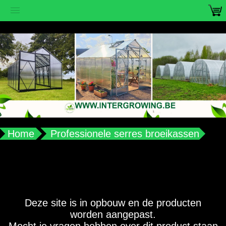
vub2s3u0e8ax988aplqy4qocwdw7b4
Home
Professionele serres broeikassen
Deze site is in opbouw en de producten
worden aangepast.
Mocht je vragen hebben over dit product staan