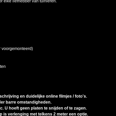
 elke liefhebber van tuinieren.
ur voorgemonteerd)
aten
hrijving en duidelijke online filmjes / foto's.
nder barre omstandigheden.
 U hoeft geen platen te snijden of te zagen.
ip is verlenging met telkens 2 meter een optie.