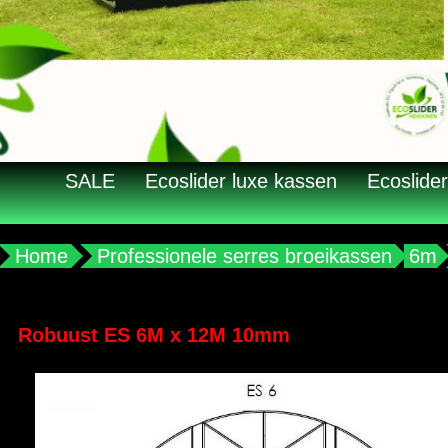
SALE
Ecoslider luxe kassen
Ecoslider
Home
Professionele serres broeikassen
6m
Robuust ES 6M x 12M 10mm