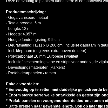
Deze eenvoudig te plaatsen tunnelserre is een aanwinst voor
Productomschrijving:
- Gegalvaniseerd metaal
- Totale breedte: 6 m
- Lengte: 12 m
- Hoogte: 4.057 m
- Hoogte funderingsring: 9.5 cm
- Deurafmeting: H211 x B 200 cm (Inclusief klapraam in de
- Incl. klepraam (nog eens extra boven de deur)
- Polycarbonaat 10 mm Europese kwaliteit
- Inclusief beschermingstape en strips voor onderzijde zijpl
- Bevestigingsmaterialen (Parkers)
- Prefab deurpanelen / ramen
Enkele voordelen:
* Eenvoudig op te zetten met duidelijke geilustreerde besc
* Enorm sterke serre welke ontwikkeld en getest zijn o
* Prefab panelen en voorgemonteerde deuren / ramen etc.
* Uit te breiden naar gewenste lengte. Ook op later tijdst