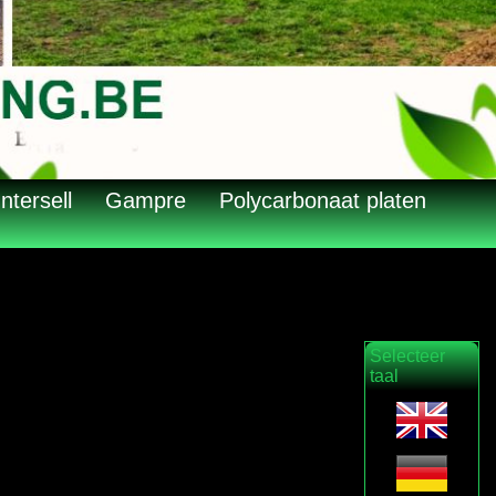
Intersell
Gampre
Polycarbonaat platen
Selecteer
taal