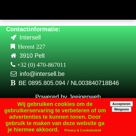
Contactinformatie:
Intersell
Herent 227
3910 Pelt
+32 (0) 470-867011
info@intersell.be
BE 0895.805.094 / NL003840718B46
Powered by
Jeeigenweb
Wij gebruiken cookies om de
Accepteren
gebruikerservaring te verbeteren of om
Weigeren
advertenties te kunnen tonen. Door
gebruik te maken van deze website ga
je hiermee akkoord.
Privacy & Cookiebeleid