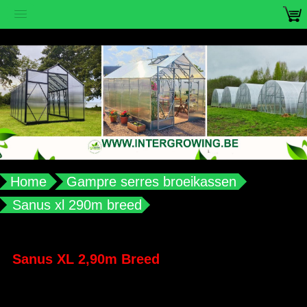
vub2s3u0e8ax988aplqy4qocwdw7b4
Home
Gampre serres broeikassen
Sanus xl 290m breed
Sanus XL 2,90m Breed