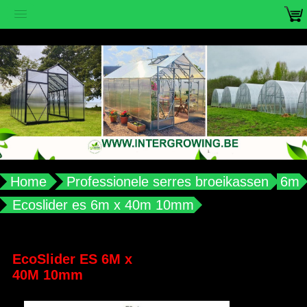
vub2s3u0e8ax988aplqy4qocwdw7b4
Home
Professionele serres broeikassen
6m
Ecoslider es 6m x 40m 10mm
EcoSlider ES 6M x
40M 10mm